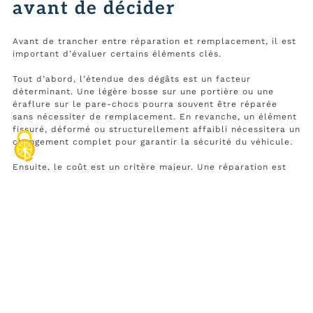
avant de décider
Avant de trancher entre réparation et remplacement, il est
important d’évaluer certains éléments clés.
Tout d’abord, l’étendue des dégâts est un facteur
déterminant. Une légère bosse sur une portière ou une
éraflure sur le pare-chocs pourra souvent être réparée
sans nécessiter de remplacement. En revanche, un élément
fissuré, déformé ou structurellement affaibli nécessitera un
changement complet pour garantir la sécurité du véhicule.
Ensuite, le coût est un critère majeur. Une réparation est
généralement moins onéreuse qu’un remplacement, mais ce
n’est pas toujours le cas. Parfois, le temps de travail
nécessaire pour restaurer une pièce est si long qu’il revient
plus cher que de simplement la remplacer.
Il faut aussi prendre en compte la disponibilité des pièces.
Certaines pièces de carrosserie, notamment celles des
véhicules anciens ou rares, peuvent être difficiles à trouver
et très coûteuses. Dans ces cas-là, une réparation peut
être la meilleure option.