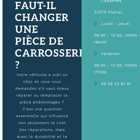
Cabannes
FAUT-IL
33270 Floirac
CHANGER
Lundi - Jeudi
UNE
08:00 - 12:00, 14H00 
PIÈCE DE
18H00
CARROSSERIE
Vendredi
?
08:00 - 12:00, 14H00 
17H00
Votre véhicule a subi un
choc et vous vous
05 56 23 81 81
demandez s’il vaut mieux
réparer ou remplacer la
pièce endommagée ?
C’est une question
essentielle qui influence
non seulement le coût
des réparations, mais
aussi la durabilité et la