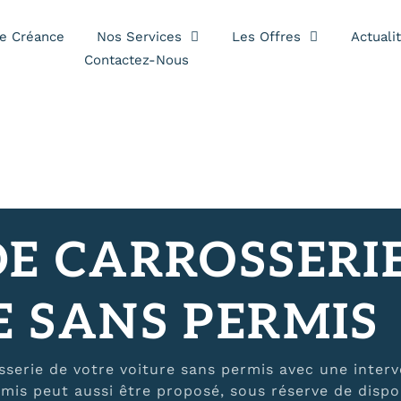
es
e Créance
Nos Services
Les Offres
Actuali
Contactez-Nous
E CARROSSERI
 SANS PERMIS
sserie de votre voiture sans permis avec une inter
mis peut aussi être proposé, sous réserve de dispon