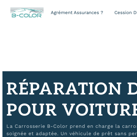
Panneau de gestion des cooki
Agrément Assurances ?
Cession D
RÉPARATION D
POUR VOITURE
La Carrosserie B-Color prend en charge la carro
soignée et adaptée. Un véhicule de prêt sans per