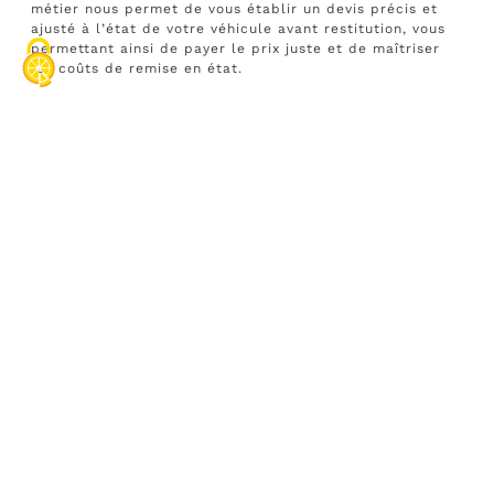
métier nous permet de vous établir un devis précis et
ajusté à l’état de votre véhicule avant restitution, vous
permettant ainsi de payer le prix juste et de maîtriser
les coûts de remise en état.
Dans quel état doit être le
véhicule lors de sa
restitution ?
Lorsque vous vous renseignez sur l’état dans lequel
votre véhicule doit être restitué, il est coutume
d’entendre parler d’état dit « standard », cela
signifierait qu’en fonction de la durée du contrat et du
kilométrage souscrit vous devrez laisser votre véhicule
dans un état d’usure cohérent avec ces éléments,
malheureusement ces éléments sont à la seule
appréciation du chiffreur le jour J de restitution.
Que dit le contrat de location
sur l’état du véhicule