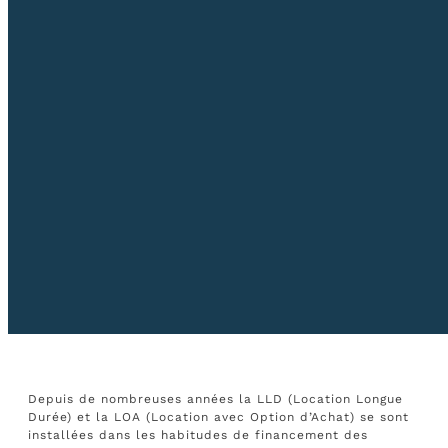
Depuis de nombreuses années la LLD (Location Longue
Durée) et la LOA (Location avec Option d’Achat) se sont
installées dans les habitudes de financement des