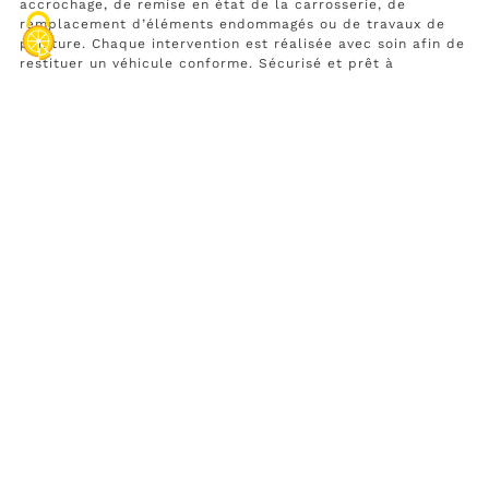
accrochage, de remise en état de la carrosserie, de
remplacement d’éléments endommagés ou de travaux de
peinture. Chaque intervention est réalisée avec soin afin de
restituer un véhicule conforme. Sécurisé et prêt à
reprendre la route dans les meilleures conditions.
Afin de permettre aux auto-écoles de poursuivre leur
activité sans interruption, un
véhicule de prêt à double
commande est mis à disposition pendant toute la durée des
réparations.
Cette solution permet aux moniteurs de
continuer à assurer les leçons de conduite. Afin d’éviter
toute perte d’activité liée à l’immobilisation d’un véhicule.
Habituées à travailler avec des professionnels, la
carrosserie B-Color s’adapte aux contraintes de planning
des auto-écoles. Proposent une prise en charge efficace,
des délais maîtrisés et un suivi clair des interventions.
Confier la réparation de vos véhicules d’auto-école à notre
carrosserie, c’est faire le choix d’un partenaire de
confiance. Qui comprend vos enjeux et s’engage à préserver
la continuité de votre activité.
Rate this services