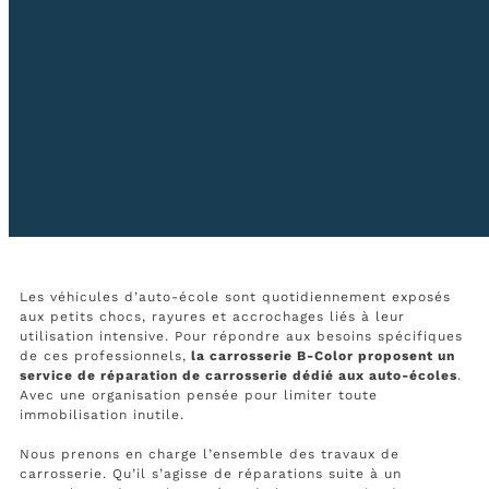
Les véhicules d’auto-école sont quotidiennement exposés
aux petits chocs, rayures et accrochages liés à leur
utilisation intensive. Pour répondre aux besoins spécifiques
de ces professionnels,
la carrosserie B-Color proposent un
service de réparation de carrosserie dédié aux auto-écoles
.
Avec une organisation pensée pour limiter toute
immobilisation inutile.
Nous prenons en charge l’ensemble des travaux de
carrosserie. Qu’il s’agisse de réparations suite à un