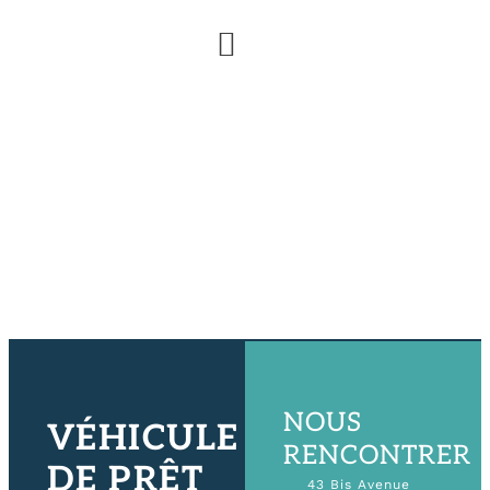
Panneau de gestion des cookies
Agrément Assurances ?
Cession de créance
Nos Services
Les Offres
Contactez-nous
NOUS
VÉHICULE
RENCONTRER
DE PRÊT
43 Bis Avenue