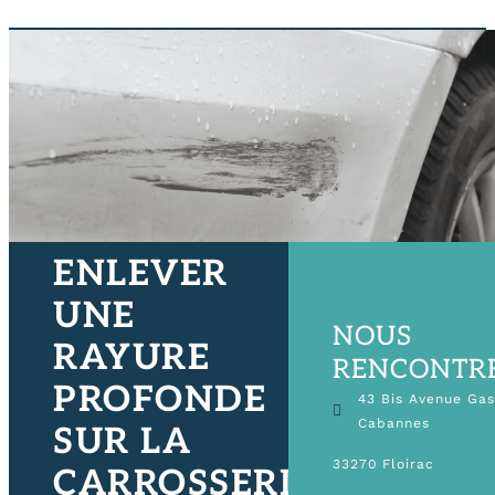
ENLEVER
UNE
NOUS
RAYURE
RENCONTR
PROFONDE
43 Bis Avenue Ga
Cabannes
SUR LA
33270 Floirac
CARROSSERIE