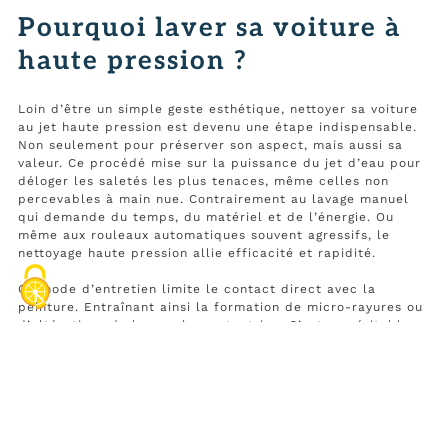
Pourquoi laver sa voiture à
haute pression ?
Loin d’être un simple geste esthétique, nettoyer sa voiture
au jet haute pression est devenu une étape indispensable.
Non seulement pour préserver son aspect, mais aussi sa
valeur. Ce procédé mise sur la puissance du jet d’eau pour
déloger les saletés les plus tenaces, même celles non
percevables à main nue. Contrairement au lavage manuel
qui demande du temps, du matériel et de l’énergie. Ou
même aux rouleaux automatiques souvent agressifs, le
nettoyage haute pression allie efficacité et rapidité.
Ce mode d’entretien limite le contact direct avec la
peinture. Entraînant ainsi la formation de micro-rayures ou
d’altérations de la couche protectrice. C’est un véritable
atout si vous souhaitez conserver une carrosserie toujours
brillante, sans défauts ni marques qui ternissent
l’apparence de votre véhicule.
Les avantages du nettoyage