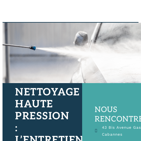
NETTOYAGE
HAUTE
NOUS
PRESSION
RENCONTR
:
43 Bis Avenue Ga
Cabannes
L’ENTRETIEN