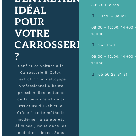
33270 Floirac
IDÉAL
Lundi - Jeudi
POUR
08:00 - 12:00, 14H00 
VOTRE
18H00
CARROSSERIE
Vendredi
?
08:00 - 12:00, 14H00 
17H00
Confier sa voiture à la
Carrosserie B-Color,
05 56 23 81 81
c’est offrir un nettoyage
professionnel à haute
pression. Respectueux
de la peinture et de la
structure du véhicule.
Grâce à cette méthode
moderne, la saleté est
éliminée jusque dans les
moindres pièces. Sans