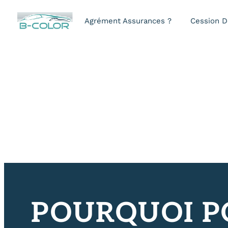
Panneau de gestion des cooki
Agrément Assurances ?
Cession D
POURQUOI PO