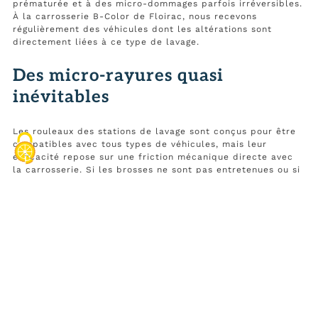
prématurée et à des micro-dommages parfois irréversibles.
À la carrosserie B-Color de Floirac, nous recevons
régulièrement des véhicules dont les altérations sont
directement liées à ce type de lavage.
Des micro-rayures quasi
inévitables
Les rouleaux des stations de lavage sont conçus pour être
compatibles avec tous types de véhicules, mais leur
efficacité repose sur une friction mécanique directe avec
la carrosserie. Si les brosses ne sont pas entretenues ou si
elles sont chargées de saletés accumulées lors des lavages
précédents, elles peuvent griffer la peinture de manière
répétée. Résultat : des micro-rayures se forment à la
surface du vernis. Invisibles à l’œil nu sur un véhicule clair,
elles deviennent très apparentes au soleil ou sur des
carrosseries foncées. Avec le temps, ces petites altérations
ternissent l’éclat du véhicule et ouvrent la porte à une
usure plus profonde de la peinture.
Une perte progressive de