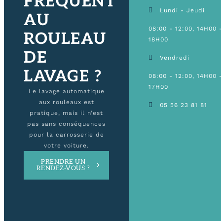
FRÉQUENT
Lundi - Jeudi
AU
08:00 - 12:00, 14H00 
ROULEAU
18H00
DE
Vendredi
LAVAGE ?
08:00 - 12:00, 14H00 
17H00
Le lavage automatique
aux rouleaux est
05 56 23 81 81
pratique, mais il n’est
pas sans conséquences
pour la carrosserie de
votre voiture.
PRENDRE UN
RENDEZ-VOUS ?