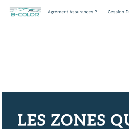
Panneau de gestion des cooki
Agrément Assurances ?
Cession D
LES ZONES Q