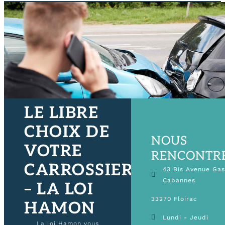
LE LIBRE
CHOIX DE
NOUS
VOTRE
RENCONTR
CARROSSIER
43 Bis Avenue Ga
Cabannes
– LA LOI
33270 Floirac
HAMON
Lundi - Jeudi
La loi Hamon vous