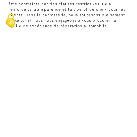
être contraints par des clauses restrictives. Cela
renforce la transparence et la liberté de choix pour les
clients. Dans la carrosserie, nous soutenons pleinement
cette loi et nous nous engageons à vous procurer la
meilleure expérience de réparation automobile.
Il est primordial de prendre conscience de vos droits en
tant que propriétaire de véhicule. Notamment lorsqu’il
s’agit de choisir un carrossier pour les réparations
nécessaires. Les compagnies d’assurances peuvent
parfois tenter d’orienter votre choix vers des partenaires
avec qui ils ont négocié des prestations à minima. Mais
vous avez le droit légal de choisir l’établissement qui
répond le mieux à vos besoins et à vos attentes. Ne
laissez pas les pressions extérieures vous influencer ;
prenez le temps de rechercher et de sélectionner le
carrossier qui vous inspire le plus de confiance. En
exerçant votre droit de libre choix, vous vous assurez
que les réparations de votre véhicule soient effectuées
selon vos critères et dans les meilleures conditions
possibles.
Pourquoi opter pour la
carrosserie B-Color ?