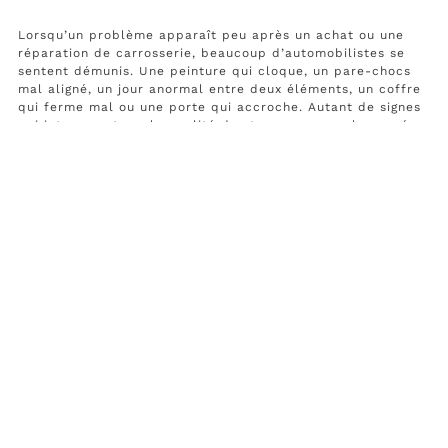
Lorsqu’un problème apparaît peu après un achat ou une
réparation de carrosserie, beaucoup d’automobilistes se
sentent démunis. Une peinture qui cloque, un pare-chocs
mal aligné, un jour anormal entre deux éléments, un coffre
qui ferme mal ou une porte qui accroche. Autant de signes
qui interrogent sur la qualité des travaux ou sur le passé
réel du véhicule.
À la Carrosserie B-Color, chaque véhicule qui franchit les
portes fait l’objet d’une analyse minutieuse, avec une
question simple en tête. D’où vient réellement le problème
et que révèle la carrosserie sur l’historique de l’auto ?
L’équipe examine les alignements, les jeux entre éléments,
les différences de teinte, les épaisseurs de peinture. Mais
aussi les points de soudure et toutes les traces
d’intervention antérieure pour distinguer une usure normale
d’une réparation douteuse ou d’un choc mal pris en charge.
Un partenaire humain dans
la défense de vos droits