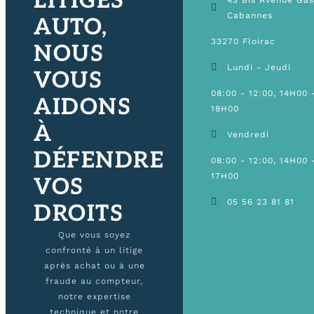
LITIGES
Cabannes
AUTO,
33270 Floirac
NOUS
Lundi - Jeudi
VOUS
08:00 - 12:00, 14H00 
AIDONS
18H00
À
Vendredi
DÉFENDRE
08:00 - 12:00, 14H00 
17H00
VOS
05 56 23 81 81
DROITS
Que vous soyez
confronté à un litige
après achat ou à une
fraude au compteur,
notre expertise
technique et notre