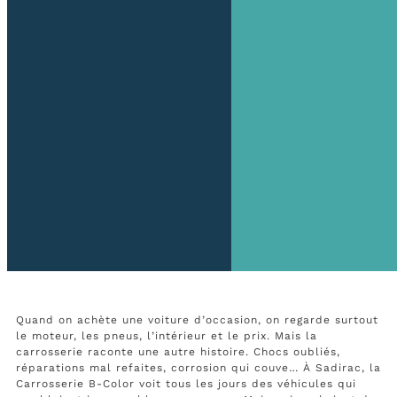
Quand on achète une voiture d’occasion, on regarde surtout
le moteur, les pneus, l’intérieur et le prix. Mais la
carrosserie raconte une autre histoire. Chocs oubliés,
réparations mal refaites, corrosion qui couve… À Sadirac, la
Carrosserie B-Color voit tous les jours des véhicules qui