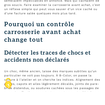
semblaient impeccables en annonce. Mais qui cachaient de
gros soucis. Faire examiner la carrosserie avant achat, c’est
un réflexe simple qui peut vous sauver d’un vice caché ou
d’une facture salée quelques mois plus tard.
Pourquoi un contrôle
carrosserie avant achat
change tout
Détecter les traces de chocs et
accidents non déclarés
Un choc, même ancien, laisse des marques subtiles qu’un
particulier ne voit pas toujours. À B-Color, on passe la
voiture à l’atelier et on cherche les indices. Alignement des
portes, capots et ailes légèrement décalés, joints de pare-
brise distendus, ou soudures cachées sous les passages de
roues. Les fixations racontent souvent une autre histoire.
Un simple « marbre » sur un longeron ou un montant peut
sembler anodin. Mais il indique un impact violent qui a