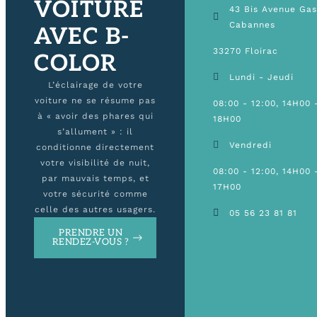
VOITURE
43 Bis Avenue Ga
Cabannes
AVEC B-
33270 Floirac
COLOR
Lundi - Jeudi
L’éclairage de votre
voiture ne se résume pas
08:00 - 12:00, 14H00 
à « avoir des phares qui
18H00
s’allument » : il
Vendredi
conditionne directement
votre visibilité de nuit,
08:00 - 12:00, 14H00 
par mauvais temps, et
17H00
votre sécurité comme
celle des autres usagers.
05 56 23 81 81
PRENDRE UN
RENDEZ-VOUS ?